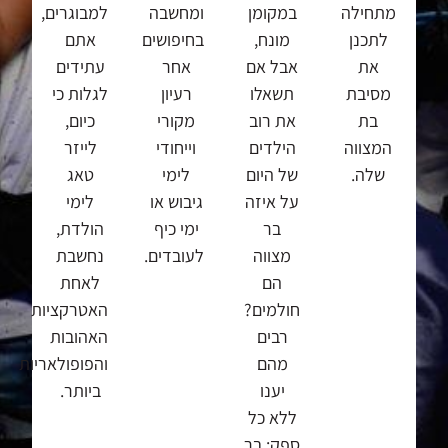
מתחילה
במקומן
ומחשבה
למבוגרים,
לתכנן
מונח,
בחיפושים
אתם
את
אבל אם
אחר
עתידים
מסיבת
תשאלו
רעיון
לגלות כי
בת
את רוב
מקורי
כיום,
המצווה
הילדים
וייחודי
לייזר
שלה.
של היום
לימי
טאג
על איזה
גיבוש או
לימי
בר
ימי כיף
הולדת,
מצווה
לעובדים.
נחשבת
הם
לאחת
חולמים?
האטרקציות
רבים
האהובות
מהם
והפופולאריות
יענו
ביותר.
ללא כל
ספק: בר