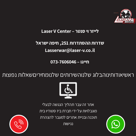
לייזר וי סנטר – Laser V Center
שדרות ההסתדרות 251, חיפה ישראל
Lasserwar@laser-v.co.il
חייגו –
073-7606046
ראשי
אודותינו
הבלוג שלנו
השירותים שלנו
מחירים
שאלות נפוצות
אתר זה עבר תהליך הנגשה לבעלי
מוגבלויות על ידי חברת ביז סטודיו בית
תוכנה ובניית אתרים למעבר להצהרת
נגישות