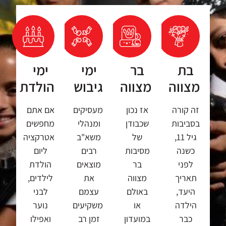
בת
בר
ימי
ימי
מצווה
מצווה
גיבוש
הולדת
זה קורה
אז נכון
מעסיקים
אם אתם
בסביבות
שכבודן
ומנהלי
מחפשים
גיל 11,
של
משא"ב
אטרקציה
כשנה
מסיבות
רבים
ליום
לפני
בר
מוצאים
הולדת
תאריך
מצווה
את
לילדים,
היעד,
באולם
עצמם
לבני
הילדה
או
משקיעים
נוער
כבר
במועדון
זמן רב
ואפילו